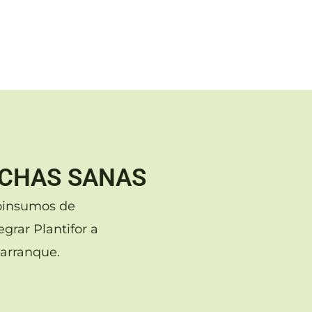
ECHAS SANAS
ioinsumos de
grar Plantifor a
 arranque.